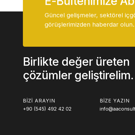
E-Bültenimize A
Güncel gelişmeler, sektörel iç
görüşlerimizden haberdar olun.
Birlikte değer üreten
çözümler geliştirelim.
BIZI ARAYIN
BIZE YAZIN
+90 (545) 492 42 02
info@aaconsult