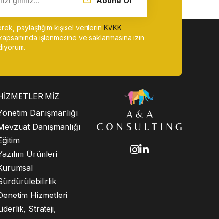
Abone Ol
ek, paylaştığım kişisel verilerin
KVKK
kapsamında işlenmesine ve saklanmasına izin
diyorum.
HIZMETLERIMIZ
Yönetim Danışmanlığı
Mevzuat Danışmanlığı
Eğitim
Yazılım Ürünleri
Kurumsal
Sürdürülebilirlik
Denetim Hizmetleri
Liderlik, Strateji,