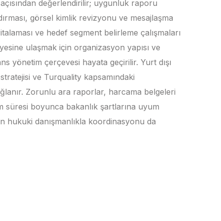
i açısından değerlendirilir; uygunluk raporu
dırması, görsel kimlik revizyonu ve mesajlaşma
haritalaması ve hedef segment belirleme çalışmaları
iyesine ulaşmak için organizasyon yapısı ve
s yönetim çerçevesi hayata geçirilir. Yurt dışı
stratejisi ve Turquality kapsamındaki
ğlanır. Zorunlu ara raporlar, harcama belgeleri
gram süresi boyunca bakanlık şartlarına uyum
rinin hukuki danışmanlıkla koordinasyonu da