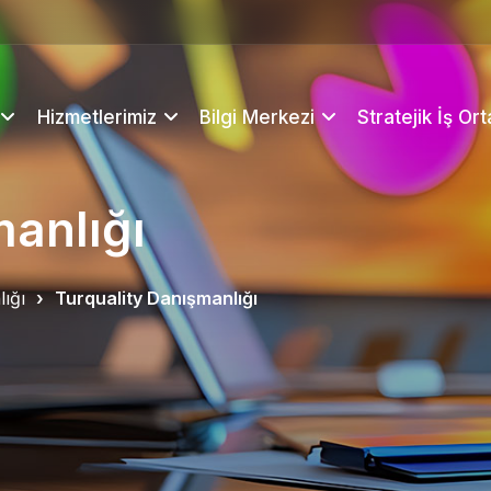
Hizmetlerimiz
Bilgi Merkezi
Stratejik İş Or
manlığı
ığı
Turquality Danışmanlığı