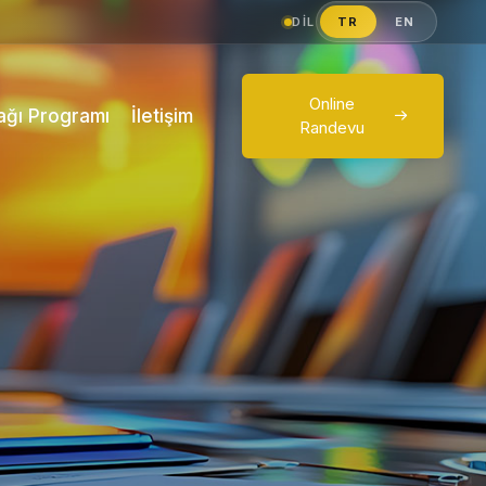
DIL
TR
EN
Online
tağı Programı
İletişim
Randevu