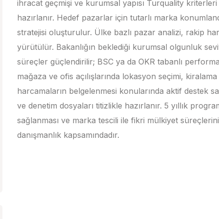
ihracat geçmişi ve kurumsal yapısı Turquality kriterler
hazırlanır. Hedef pazarlar için tutarlı marka konumlan
stratejisi oluşturulur. Ülke bazlı pazar analizi, rakip 
yürütülür. Bakanlığın beklediği kurumsal olgunluk sev
süreçler güçlendirilir; BSC ya da OKR tabanlı performan
mağaza ve ofis açılışlarında lokasyon seçimi, kiralama 
harcamaların belgelenmesi konularında aktif destek sa
ve denetim dosyaları titizlikle hazırlanır. 5 yıllık pro
sağlanması ve marka tescili ile fikri mülkiyet süreçle
danışmanlık kapsamındadır.