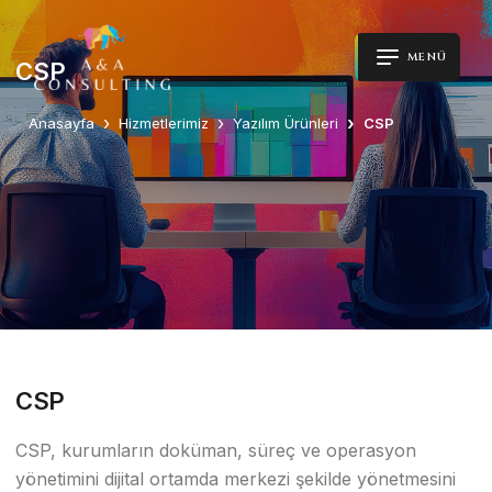
MENÜ
CSP
Anasayfa
Hizmetlerimiz
Yazılım Ürünleri
CSP
CSP
CSP, kurumların doküman, süreç ve operasyon
yönetimini dijital ortamda merkezi şekilde yönetmesini